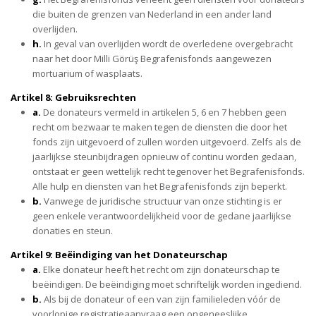
die buiten de grenzen van Nederland in een ander land
overlijden.
h.
In geval van overlijden wordt de overledene overgebracht
naar het door Milli Görüş Begrafenisfonds aangewezen
mortuarium of wasplaats.
Artikel 8: Gebruiksrechten
a.
De donateurs vermeld in artikelen 5, 6 en 7 hebben geen
recht om bezwaar te maken tegen de diensten die door het
fonds zijn uitgevoerd of zullen worden uitgevoerd. Zelfs als de
jaarlijkse steunbijdragen opnieuw of continu worden gedaan,
ontstaat er geen wettelijk recht tegenover het Begrafenisfonds.
Alle hulp en diensten van het Begrafenisfonds zijn beperkt.
b.
Vanwege de juridische structuur van onze stichting is er
geen enkele verantwoordelijkheid voor de gedane jaarlijkse
donaties en steun.
Artikel 9: Beëindiging van het Donateurschap
a.
Elke donateur heeft het recht om zijn donateurschap te
beëindigen. De beëindiging moet schriftelijk worden ingediend.
b.
Als bij de donateur of een van zijn familieleden vóór de
voorlopige registratieaanvraag een ongeneeslijke,