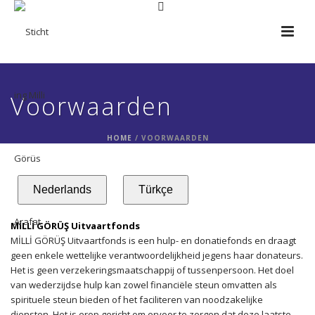
Voorwaarden
HOME
/ VOORWAARDEN
Nederlands
Türkçe
MİLLİ GÖRÜŞ Uitvaartfonds
MİLLİ GÖRÜŞ Uitvaartfonds is een hulp- en donatiefonds en draagt
geen enkele wettelijke verantwoordelijkheid jegens haar donateurs.
Het is geen verzekeringsmaatschappij of tussenpersoon. Het doel
van wederzijdse hulp kan zowel financiële steun omvatten als
spirituele steun bieden of het faciliteren van noodzakelijke
diensten. Het is erop gericht om ervoor te zorgen dat deze laatste