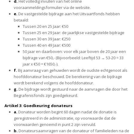
d.
Het volledig invullen van het online
vooraanmeldingsformulier via de website.
e.
De vastgestelde bijdrage aan het Uitvaartfonds hebben
betaald:
Tussen 20 en 25 Jaar: €50
Tussen 25 en 29 Jaar: de jaarlijkse vastgestelde bijdrage
Tussen 30 en 39 Jaar: €250
Tussen 40 en 49 Jaar: €500
50 jaar en daarboven: voor elk jaar boven de 20 jaar een
bijdrage van €50,- (Bijvoorbeeld: Leeftijd 53 → 53-20 = 33
jaar x €50 = €1650,-).
f.
Bij aanvraag van gehuwden wordt de oudste echtgenoot als
hoofddonateur beschouwd. De berekening van de bijdrage
wordt berekend volgens de hoofddonateur.
g.
De bijdrage wordt gestuurd naar de aanvragen die door het
Begrafenisfonds zijn goedgekeurd.
Artikel 3: Goedkeuring donateurs
a.
Donateur worden begint 60 dagen nadat de donatie is
geregistreerd in de administratie, op voorwaarde dat de
voorwaarden genoemd in punt 2 zijn vervuld.
b.
Donateursaanvragen van de donateur of familieleden na de