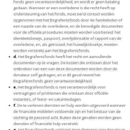
Fonds geen verantwoordelijkheid, en wordt er geen betaling
gedaan. Wanneer er een overledene is die recht heeft op
ondersteuning van het Fonds, moet eerst contact worden
opgenomen met het Begrafenisfonds door de familieleden of
een naaste van de overledene, en de benodigde documenten
voor de officiële procedures moeten worden voorbereid: het
identiteitsbewijs, paspoort, overlijdensakte of rapport van de
overledene, en, als getrouwd, het huwelijksboekje, moeten
worden verstrekt aan het Begrafenisfonds.
d.
Het Begrafenisfonds heeft het recht om aanvullende
documenten op te vragen. De kosten die ontstaan door het
ontbreken van een van deze documenten worden door de
donateur zelf gedragen, en in dit geval neemt het
Begrafenisfonds geen verantwoordelijkheid.
e.
Het Begrafenisfonds is niet verantwoordelijk voor
vertragingen of problemen die ontstaan door officiële
instanties, of feest- en vakantiedagen.
f.
De te verlenen diensten en hulp worden uitgevoerd wanneer
de financiële middelen voldoende zijn en het bestuur van de
stichting dit passend acht. Buiten deze gevallen worden geen
diensten of financiële hulp verstrekt.
g.
Het Begrafenisfonds verleent geen diensten voor donateurs