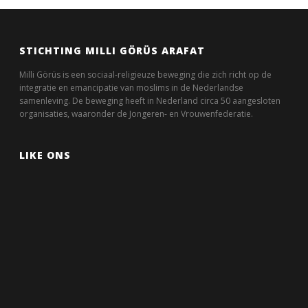
STICHTING MILLI GÖRÜS ARAFAT
Milli Görüs is een sociaal-religieuze beweging die zich richt op de
integratie en emancipatie van moslims in de Nederlandse
samenleving. De beweging heeft in Nederland circa 50 aangesloten
organisaties, waaronder de Jongeren- en Vrouwenfederatie.
LIKE ONS