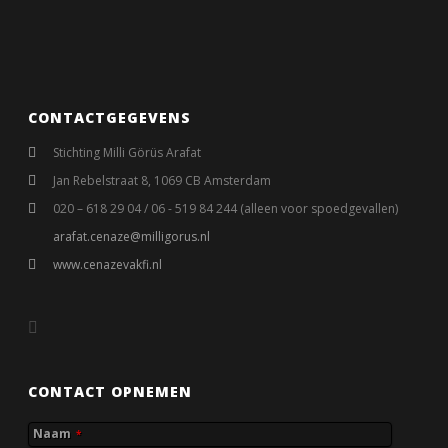
CONTACTGEGEVENS
Stichting Milli Görüs Arafat
Jan Rebelstraat 8, 1069 CB Amsterdam
020 – 618 29 04 / 06 - 519 84 244 (alleen voor spoedgevallen)
arafat.cenaze@milligorus.nl
www.cenazevakfi.nl
CONTACT OPNEMEN
Naam
*